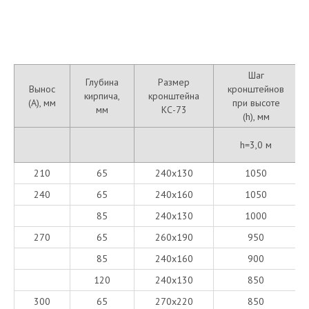
Шаг
Глубина
Размер
Вынос
кронштейнов
кирпича,
кронштейна
(A), мм
при высоте
мм
КС-73
(h), мм
h=3,0 м
210
65
240х130
1050
240
65
240х160
1050
85
240х130
1000
270
65
260х190
950
85
240х160
900
120
240х130
850
300
65
270х220
850