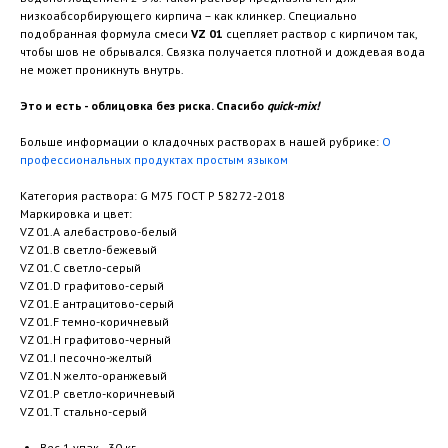
низкоабсорбирующего кирпича – как клинкер. Специально
подобранная формула смеси
VZ 01
сцепляет раствор с кирпичом так,
чтобы шов
не обрывался. Связка получается плотной и дождевая вода
не может проникнуть внутрь.
Это и есть - облицовка без риска. Спасибо
quick-mix!
Больше информации о кладочных растворах в нашей рубрике:
О
профессиональных продуктах простым языком
Категория раствора: G М75 ГОСТ Р 58272-2018
Маркировка и цвет:
VZ 01.A алебастрово-белый
VZ 01.B светло-бежевый
VZ 01.C светло-серый
VZ 01.D графитово-серый
VZ 01.E антрацитово-серый
VZ 01.F темно-коричневый
VZ 01.H графитово-черный
VZ 01.I песочно-желтый
VZ 01.N желто-оранжевый
VZ 01.P светло-коричневый
VZ 01.T стально-серый
Вес 1 упак., 30 кг