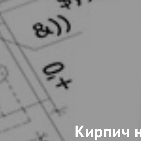
Кирпич н