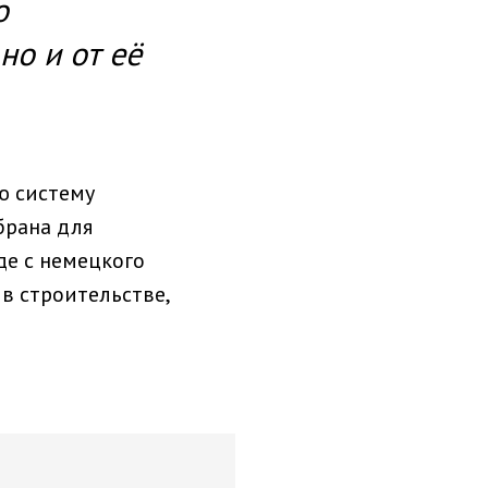
о
но и от её
ю систему
брана для
оде с немецкого
 в строительстве,