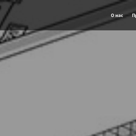
О нас
П