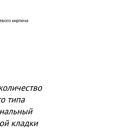
евого кирпича
количество
го типа
ональный
ой кладки